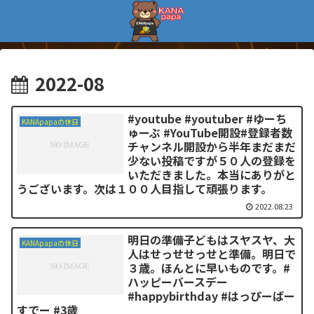
2022-08
#youtube #youtuber #ゆーち
KANApapaの休日
ゅーぶ #YouTube開設#登録者数
チャンネル開設から半年まだまだ
少ない投稿ですが５０人の登録を
いただきました。本当にありがと
うございます。次は１００人目指して頑張ります。
2022.08.23
明日の準備子どもはスヤスヤ、大
KANApapaの休日
人はせっせせっせと準備。明日で
３歳。ほんとに早いものです。#
ハッピーバースデー
#happybirthday #はっぴーばー
すでー #3歳