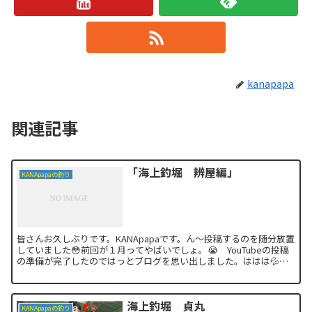
kanapapa
関連記事
「海上釣堀 辨屋編」
KANApapaの釣り
皆さんお久しぶりです。KANApapaです。ん〜投稿するのを随分放置
していました😳前回が１月ってやばいでしょ。😭 YouTubeの投稿
の準備が完了したのではっとブログを思い出しました。ははは💦今
回は三重県の海上釣堀辨屋さんへお邪魔してきま...
海上釣堀 貞丸
KANApapaの釣り