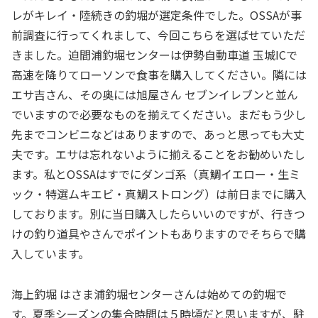
レがキレイ・陸続きの釣堀が選定条件でした。OSSAが事
前調査に行ってくれまして、今回こちらを選ばせていただ
きました。迫間浦釣堀センターは伊勢自動車道 玉城ICで
高速を降りてローソンで食事を購入してください。隣には
エサ吉さん、その奥には旭屋さん セブンイレブンと並ん
でいますので必要なものを揃えてください。まだもう少し
先までコンビニなどはありますので、あっと思っても大丈
夫です。エサは忘れないように揃えることをお勧めいたし
ます。私とOSSAはすでにダンゴ系（真鯛イエロー・生ミ
ック・特選ムキエビ・真鯛ストロング）は前日までに購入
しております。別に当日購入したらいいのですが、行きつ
けの釣り道具やさんでポイントもありますのでそちらで購
入しています。
海上釣堀 はさま浦釣堀センターさんは始めての釣堀で
す。夏季シーズンの集合時間は５時頃だと思いますが、駐