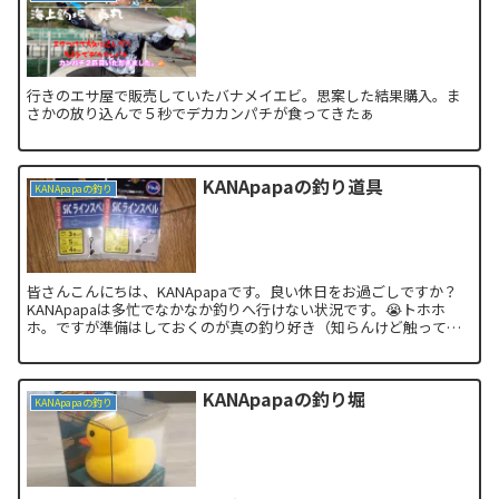
行きのエサ屋で販売していたバナメイエビ。思案した結果購入。ま
さかの放り込んで５秒でデカカンパチが食ってきたぁ
KANApapaの釣り道具
KANApapaの釣り
皆さんこんにちは、KANApapaです。良い休日をお過ごしですか？
KANApapaは多忙でなかなか釣りへ行けない状況です。😭トホホ
ホ。ですが準備はしておくのが真の釣り好き（知らんけど触ってた
いだけ）。参考になるのか？と思いましたが自分が釣...
KANApapaの釣り堀
KANApapaの釣り