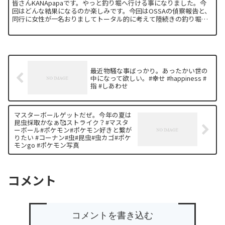
皆さんKANApapaです。やっと釣り堀へ行ける事になりました。今
回はどんな結果になるのか楽しみです。今回はOSSAの偵察報告と、
同行に女性が一名おりましてトータル的に考えて陸続きの釣り堀＆
トイレがきれいという内容で選出いたしました。 ...
最近物騒な事ばっかり。あったかい世の
中になって欲しい。#幸せ #happiness #
指 #しあわせ
マスターボールゲットだぜ。今年の夏は
昆虫採取かなぁ🥰ストライク？#マスタ
ーボール#ポケモン#ポケモン好きと繋が
りたい #コーナン#虫#昆虫#虫カゴ#ポケ
モンgo #ポケモン写真
コメント
コメントを書き込む